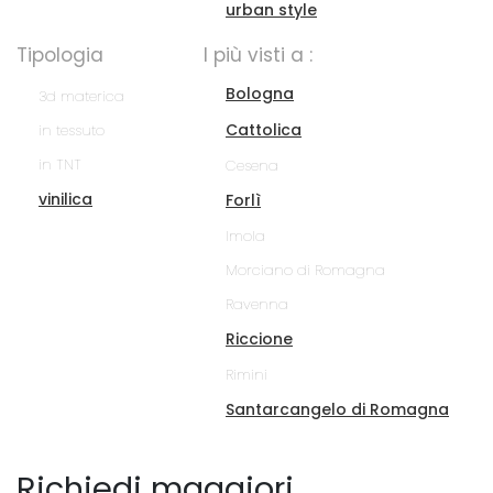
urban style
Tipologia
I più visti a :
Bologna
3d materica
Cattolica
in tessuto
in TNT
Cesena
vinilica
Forlì
Imola
Morciano di Romagna
Ravenna
Riccione
Rimini
Santarcangelo di Romagna
Richiedi maggiori