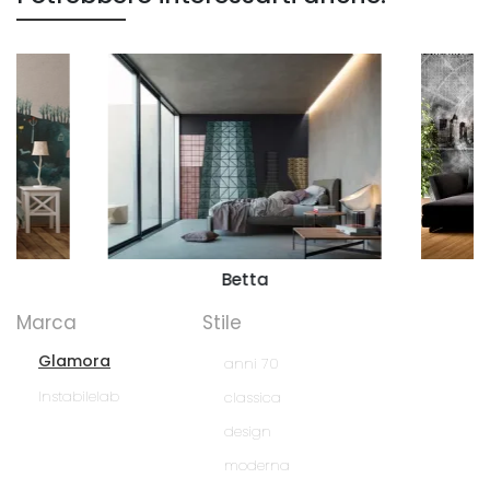
Betta
Marca
Stile
Glamora
anni 70
Instabilelab
classica
design
moderna