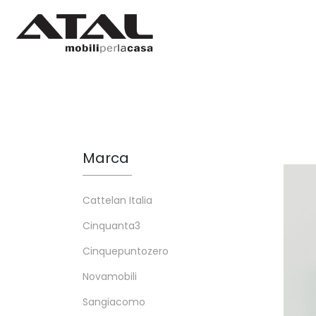
Marca
Cattelan Italia
Cinquanta3
Cinquepuntozero
Novamobili
Sangiacomo