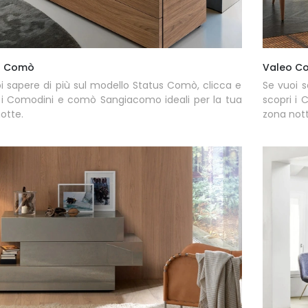
s Comò
Valeo C
i sapere di più sul modello Status Comò, clicca e
Se vuoi s
 i Comodini e comò Sangiacomo ideali per la tua
scopri i
otte.
zona nott