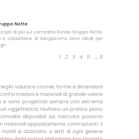
ruppo Notte
scopri di più sul comodino Rondo Gruppo Notte:
 e cassettiere di Sangiacomo sono ideali per
ign.
1
2
3
4
5
....
9
 meglio valutare cromie, forme e dimensioni
i conformazioni e materiali di grande valore
poso e sono progettati sempre con estrema
tua oggettistica, risultano un pratico piano
Comodini disponibili sul mercato possono
in materiali appositamente contrastanti. Il
obili si abbinano a letti di ogni genere
intimo della nostra abitazione: per ricreare