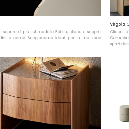
Virgola
i sapere di più sul modello Babila, clicca e scopri i
Clicca e
ini e comò Sangiacomo ideali per la tua zona
Comodini
spazi des