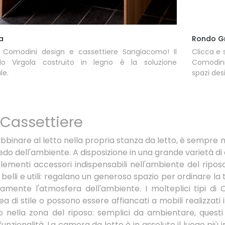
a
Rondo G
i Comodini design e cassettiere Sangiacomo! Il
Clicca e 
lo Virgola costruito in legno è la soluzione
Comodini
le.
spazi des
Cassettiere
abbinare al letto nella propria stanza da letto, è sempre
redo dell'ambiente. A disposizione in una grande varietà d
elementi accessori indispensabili nell'ambiente del ri
 belli e utili: regalano un generoso spazio per ordinare la 
mente l'atmosfera dell'ambiente. I molteplici tipi di 
di stile o possono essere affiancati a mobili realizzati 
ella zona del riposo: semplici da ambientare, questi m
funzionalità. La camera da letto è in assoluto il luogo più 