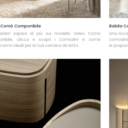
 Comò Componibile
Babila 
sideri sapere di più sul modello Valeo Comò
Una ricc
nibile, clicca e scopri i Comodini e comò
comodini
como ideali per la tua camera da letto.
le propos