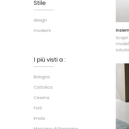
Stile
design
Insie
moderni
Scopri
modell
soluzi
I più visti a :
Bologna
Cattolica
Cesena
Forlì
Imola
Morciano di Romagna