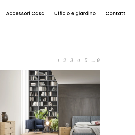
Accessori Casa
Ufficio e giardino
Contatti
1
2
3
4
5
....
9