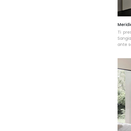
Merid
Ti pre
Sangi
ante s