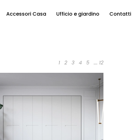
Accessori Casa
Ufficio e giardino
Contatti
1
2
3
4
5
....
12