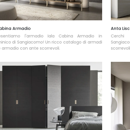
Cabina Armadio
Anta Lisc
esentiamo l'armadio Iala Cabina Armadio in
Cerchi 
nico di Sangiacomo! Un ricco catalogo di armadi
Sangiaco
 armadio con ante scorrevoli.
scorrevol