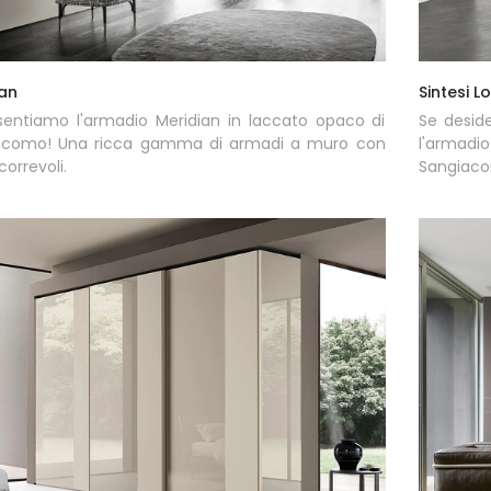
ian
Sintesi L
sentiamo l'armadio Meridian in laccato opaco di
Se desid
acomo! Una ricca gamma di armadi a muro con
l'armadi
correvoli.
Sangiac