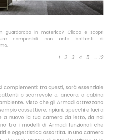
n guardaroba in materico? Clicca e scopri
ture componibili con ante battenti di
omo.
1
2
3
4
5
....
12
ci complementi: tra questi, sarà essenziale
attenti o scorrevole o, ancora, a cabina
l'ambiente. Visto che gli Armadi attrezzano
sempio cassettiere, ripiani, specchi e luci a
e a nuovo la tua camera da letto, da noi
 uno tra i modelli di Armadi funzionali che
iti e oggettistica assortita. In una camera
o, che può essere di svariate misure e in