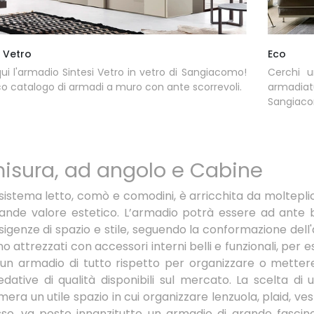
i Vetro
Eco
ui l'armadio Sintesi Vetro in vetro di Sangiacomo!
Cerchi u
co catalogo di armadi a muro con ante scorrevoli.
armadia
Sangiac
isura, ad angolo e Cabine
li sistema letto, comò e comodini, è arricchita da moltepli
ande valore estetico. L’armadio potrà essere ad ante b
sigenze di spazio e stile, seguendo la conformazione del
o attrezzati con accessori interni belli e funzionali, per e
un armadio di tutto rispetto per organizzare o metter
rredative di qualità disponibili sul mercato. La scelta di
ra un utile spazio in cui organizzare lenzuola, plaid, vest
sso, va posto innanzitutto un armadio di grande fascin