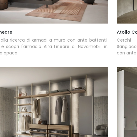
ineare
Atollo C
 alla ricerca di armadi a muro con ante battenti,
Cerchi 
 e scopri l'armadio Alfa Lineare di Novamobili in
Sangiaco
o opaco.
con ante 