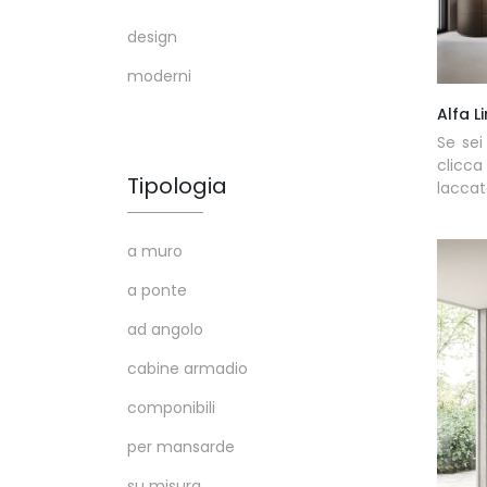
design
moderni
Alfa L
Se sei
clicca
Tipologia
laccat
a muro
a ponte
ad angolo
cabine armadio
componibili
per mansarde
su misura