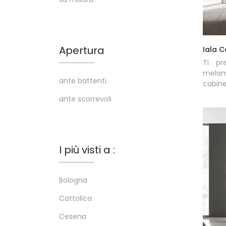
Apertura
Iala 
Ti pr
melami
ante battenti
cabine
ante scorrevoli
I più visti a :
Bologna
Cattolica
Cesena