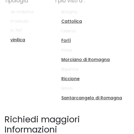
Tipologia
I più visti a :
3d materica
Bologna
in tessuto
Cattolica
in TNT
Cesena
vinilica
Forlì
Imola
Morciano di Romagna
Ravenna
Riccione
Rimini
Santarcangelo di Romagna
Richiedi maggiori
Informazioni