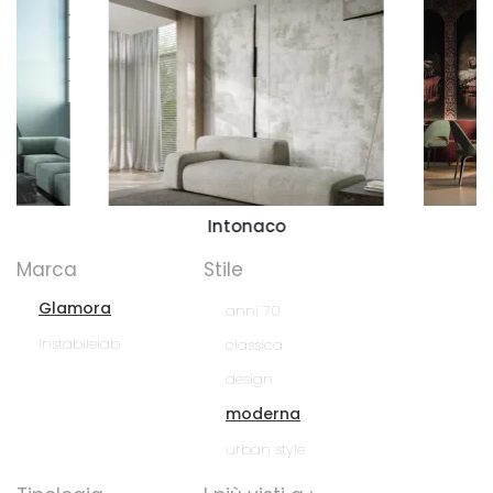
Intonaco
Marca
Stile
Glamora
anni 70
Instabilelab
classica
design
moderna
urban style