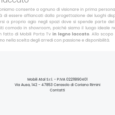
o laccato
poniamo consente a ognuno di visionare in prima persona 
 di essere affiancati dalla progettazione dei luoghi dispon
irsi a proprio agio negli spazi dove si spende parte del
titi comodo in showroom, poiché siamo il luogo ideale n
in fatto di Mobili Porta Tv
in legno laccato
. Allo scopo
anno nella scelta degli arredi con passione e disponibilità.
Mobili Atal S.r.l. - P.IVA 02211890401
Via Ausa, 142 - 47853 Cerasolo di Coriano Rimini
Contatti