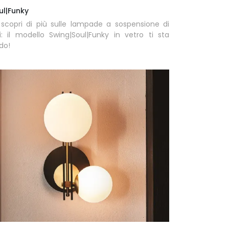
ul|Funky
 scopri di più sulle lampade a sospensione di
: il modello Swing|Soul|Funky in vetro ti sta
do!