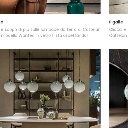
ed
Pigalle
 e scopri di più sulle lampade da terra di Cattelan
Clicca e 
: il modello Wanted in vetro ti sta aspettando!
Cattelan I