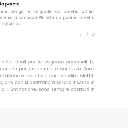
da parete
zione design e lampade da parete: ottieni
ioni sulla lampada Planeta da parete in vetro
nsigliamo.
1
2
3
ative ideali per le esigenze personali. Le
a anche per ergonomia e sicurezza. Sarai
ttazione e nella fase post vendita. Mettiti
 che ben si adattano a essere inserite in
di Illuminazione, sono sempre costruiti in