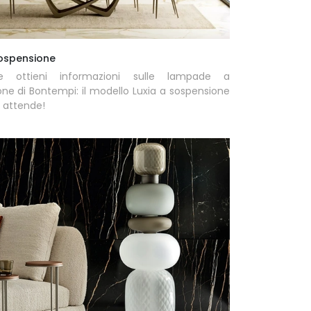
sospensione
e ottieni informazioni sulle lampade a
ne di Bontempi: il modello Luxia a sospensione
i attende!