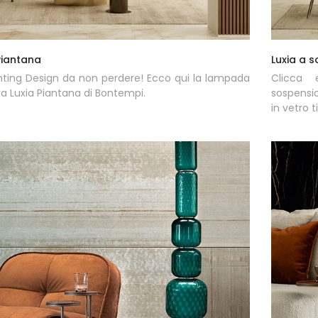
Piantana
Luxia a 
hting Design da non perdere! Ecco qui la lampada
Clicca 
ra Luxia Piantana di Bontempi.
sospensio
in vetro t