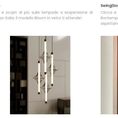
m
Swing|So
 e scopri di più sulle lampade a sospensione di
Clicca e
an Italia: il modello Bloom in vetro ti attende!
Bontempi
aspettan