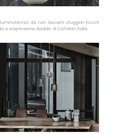
illuminotecnici da non lasciarti sfuggire! Eccoti
a a sospensione Aladdin di Cattelan Italia.