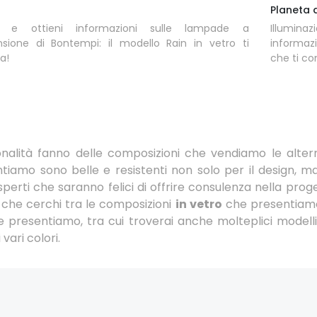
Planeta 
a e ottieni informazioni sulle lampade a
Illumina
sione di Bontempi: il modello Rain in vetro ti
informaz
a!
che ti co
zionalità fanno delle composizioni che vendiamo le altern
iamo sono belle e resistenti non solo per il design, m
erti che saranno felici di offrire consulenza nella proge
 che cerchi tra le composizioni
in vetro
che presentiamo,
e presentiamo, tra cui troverai anche molteplici modelli 
 vari colori.