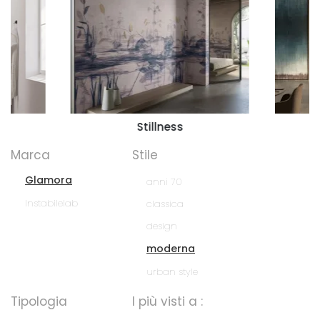
Stillness
Marca
Stile
Glamora
anni 70
Instabilelab
classica
design
moderna
urban style
Tipologia
I più visti a :