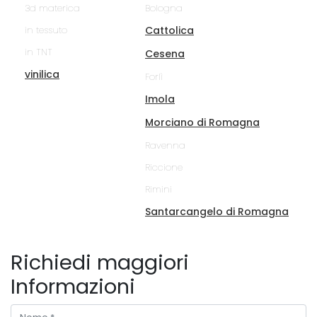
3d materica
Bologna
in tessuto
Cattolica
in TNT
Cesena
vinilica
Forlì
Imola
Morciano di Romagna
Ravenna
Riccione
Rimini
Santarcangelo di Romagna
Richiedi maggiori
Informazioni