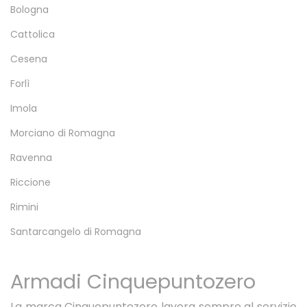
Bologna
Cattolica
Cesena
Forlì
Imola
Morciano di Romagna
Ravenna
Riccione
Rimini
Santarcangelo di Romagna
Armadi Cinquepuntozero
La marca Cinquepuntozero lavora sempre al servizio