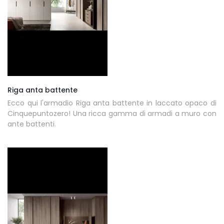
Riga anta battente
Ecco qui l'armadio Riga anta battente in laccato opaco di
Cinquepuntozero! Una ricca gamma di armadi a muro con
ante battenti.