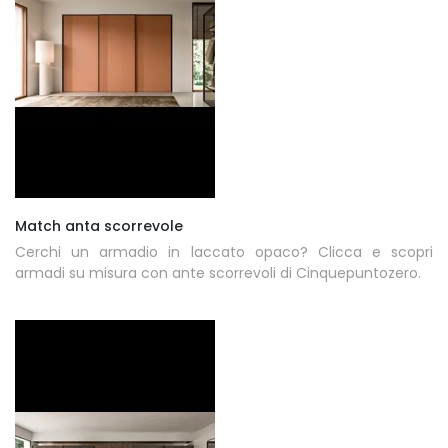
Match anta scorrevole
Cerchi un armadio in laccato opaco? Clicca e scopri
armadi su misura con ante scorrevoli di Cinquepuntozero.