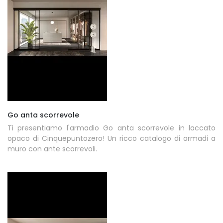
Go anta scorrevole
Ti presentiamo l'armadio Go anta scorrevole in laccato
opaco di Cinquepuntozero! Un ricco catalogo di armadi a
muro con ante scorrevoli.