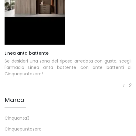
Linea anta battente
Se desideri una zona del riposo arredata con gusto, scegli
l'armadio Linea anta battente con ante battenti di
Cinquepuntozero!
1
2
Marca
Cinquanta3
Cinquepuntozero