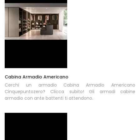
Cabina Armadio Americano
Cerchi un armadio Cabina Armadio Americano
Cinquepuntozero? Clicca subito! Gli armadi cabine
armadio con ante battenti ti attendono.