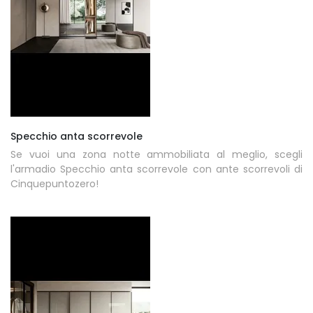
Specchio anta scorrevole
Se vuoi una zona notte ammobiliata al meglio, scegli
l'armadio Specchio anta scorrevole con ante scorrevoli di
Cinquepuntozero!