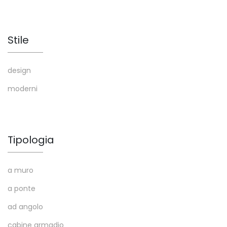
Stile
design
moderni
Tipologia
a muro
a ponte
ad angolo
cabine armadio