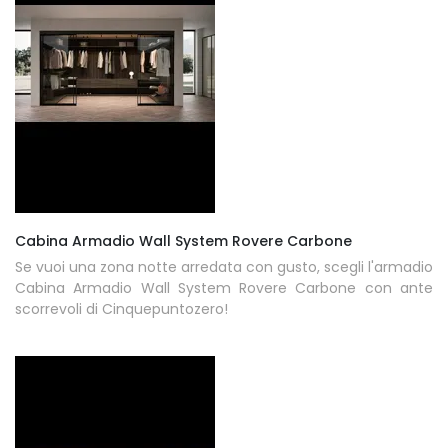
Cabina Armadio Wall System Rovere Carbone
Se vuoi una zona notte arredata con gusto, scegli l'armadio
Cabina Armadio Wall System Rovere Carbone con ante
scorrevoli di Cinquepuntozero!