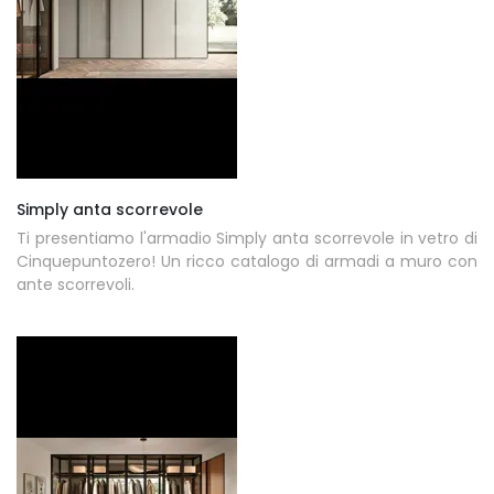
Simply anta scorrevole
Ti presentiamo l'armadio Simply anta scorrevole in vetro di
Cinquepuntozero! Un ricco catalogo di armadi a muro con
ante scorrevoli.