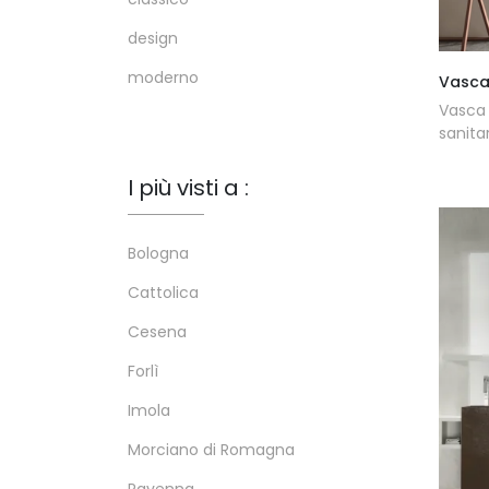
design
moderno
Vasca
Vasca 
sanitar
I più visti a :
Bologna
Cattolica
Cesena
Forlì
Imola
Morciano di Romagna