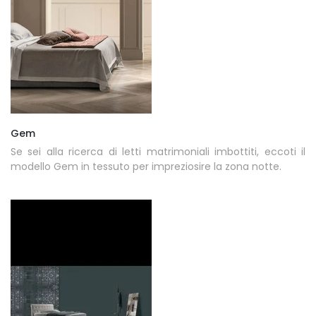
Gem
Se sei alla ricerca di letti matrimoniali imbottiti, eccoti il
modello Gem in tessuto per impreziosire la zona notte.