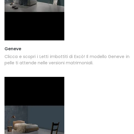
Geneve
Clicca e scopri i Letti imbottiti di Excò! Il modello Geneve in
pelle ti attende nelle versioni matrimoniali.