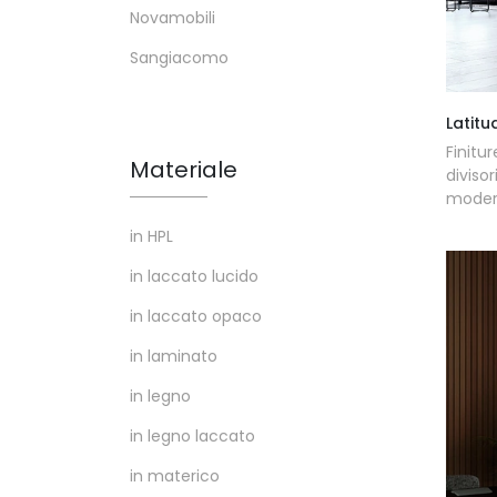
Novamobili
Sangiacomo
Latitu
Finitur
Materiale
diviso
modern
in HPL
in laccato lucido
in laccato opaco
in laminato
in legno
in legno laccato
in materico