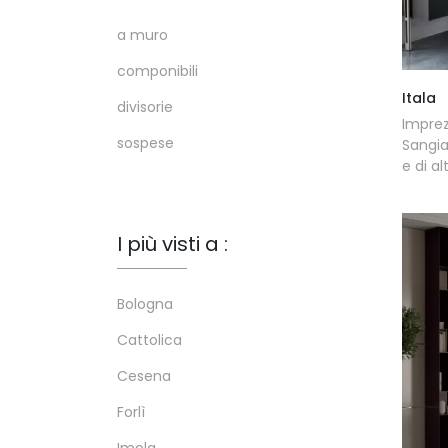
a muro
componibili
Itala
divisorie
Imprez
sospese
Sangia
e di al
I più visti a :
Bologna
Cattolica
Cesena
Forlì