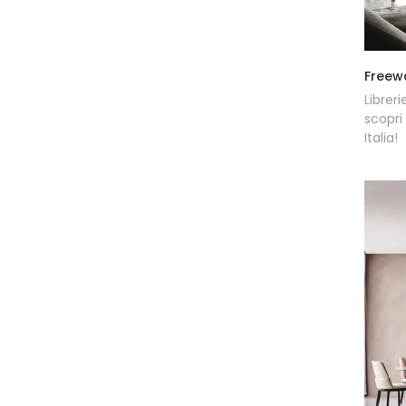
Freew
Librer
scopri
Italia!