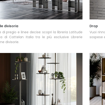
de divisoria
Drop
e di pregio e linee decise: scopri la libreria Latitude
Vuoi rinno
ria di Cattelan Italia tra le più esclusive Librerie
sospese e
e divisorie.