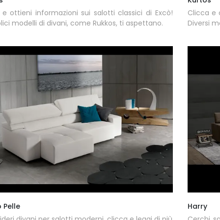
 e ottieni informazioni sui salotti classici di Excò!
Clicca e 
lici modelli di divani, come Rukkos, ti aspettano.
Diversi m
 Pelle
Harry
deri divani per salotti moderni, clicca e leggi di più
Cerchi sa