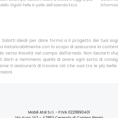
dello Gigolò Pelle in pelle dell'azienda Excò.
informazi
Salotti ideali per dare forma a il progetto dei tuoi sog
a instancabilmente con lo scopo di assicurare la contente
do verso ilnovità nel campo dell'arredo. Non lasciarti sfug
 darti e nemmeno quella di avere ogni sorta di consig
one ti assicurerà di trovare ciò che vuoi tra le più belle 
nsioni.
Mobili Atal S.r.l. - P.IVA 02211890401
Via Ausa, 142 - 47853 Cerasolo di Coriano Rimini