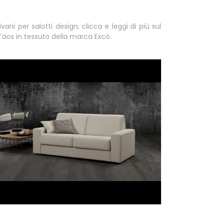
vani per salotti design, clicca e leggi di più sul
aos in tessuto della marca Excò.