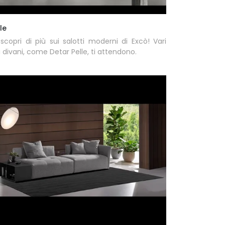
le
scopri di più sui salotti moderni di Excò! Vari
i divani, come Detar Pelle, ti attendono.