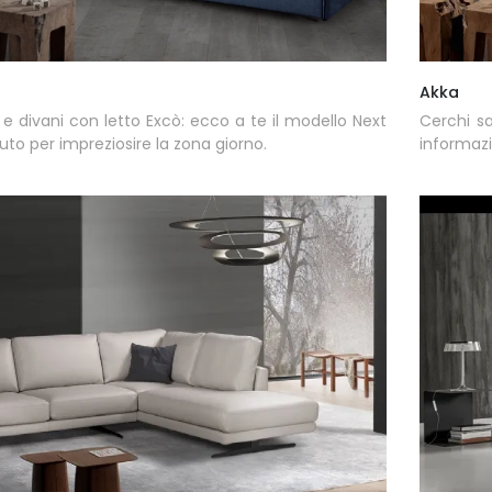
Akka
i e divani con letto Excò: ecco a te il modello Next
Cerchi sa
suto per impreziosire la zona giorno.
informazi