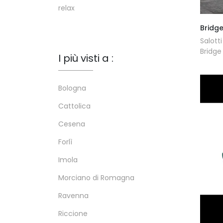
relax
Bridge
Salott
Bridge 
I più visti a :
Bologna
Cattolica
Cesena
Forlì
Imola
Morciano di Romagna
Ravenna
Riccione