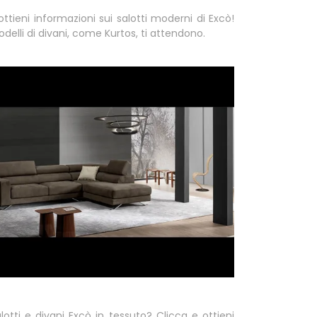
ottieni informazioni sui salotti moderni di Excò!
odelli di divani, come Kurtos, ti attendono.
lotti e divani Excò in tessuto? Clicca e ottieni