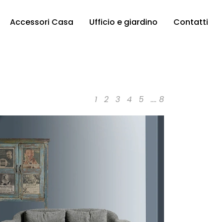
Accessori Casa
Ufficio e giardino
Contatti
1
2
3
4
5
....
8