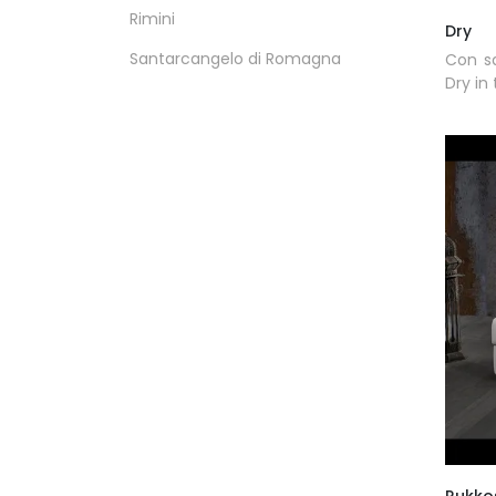
Rimini
Dry
Santarcangelo di Romagna
Con sa
Dry in
Rukko