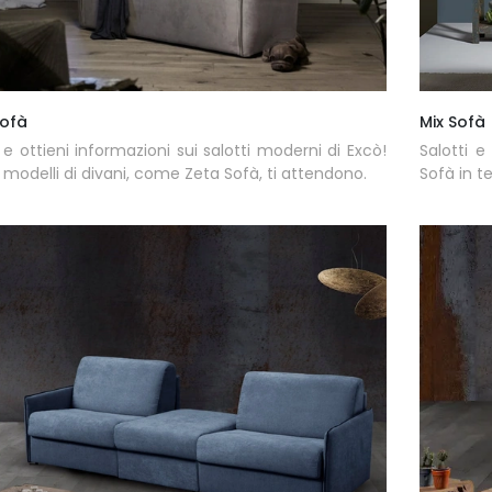
Sofà
Mix Sofà
 e ottieni informazioni sui salotti moderni di Excò!
Salotti e
i modelli di divani, come Zeta Sofà, ti attendono.
Sofà in te