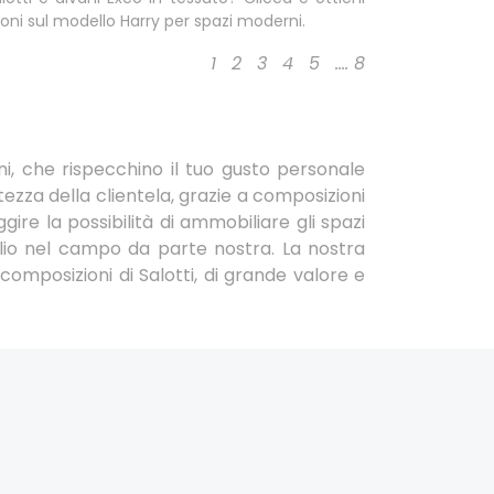
oni sul modello Harry per spazi moderni.
1
2
3
4
5
....
8
ni, che rispecchino il tuo gusto personale
zza della clientela, grazie a composizioni
gire la possibilità di ammobiliare gli spazi
lio nel campo da parte nostra. La nostra
composizioni di Salotti, di grande valore e