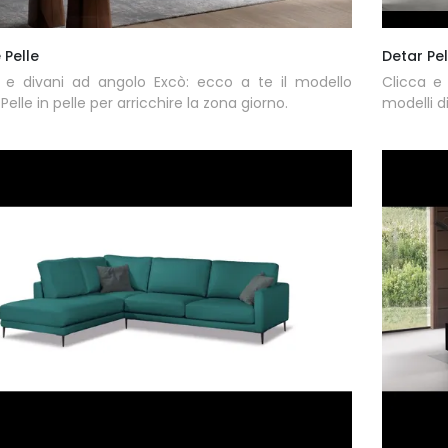
 Pelle
Detar Pel
i e divani ad angolo Excò: ecco a te il modello
Clicca e 
Pelle in pelle per arricchire la zona giorno.
modelli d