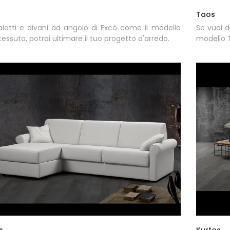
Taos
lotti e divani ad angolo di Excò come il modello
Se vuoi di
 tessuto, potrai ultimare il tuo progetto d'arredo.
modello T
s
Kurtos