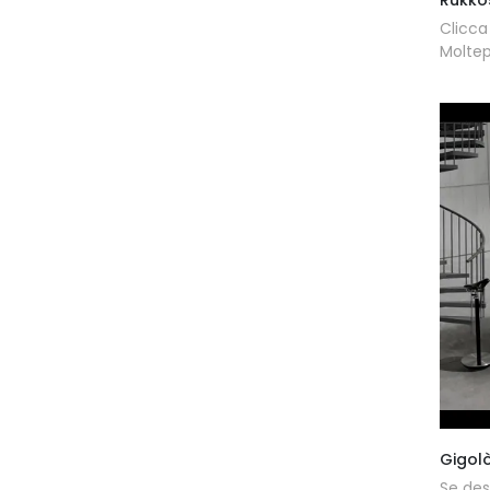
Clicca
Moltep
Gigolò
Se desi