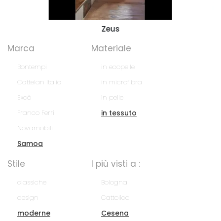
Zeus
Marca
Materiale
Bontempi
in ecopelle
Cattelan Italia
in microfibra
Excò
in pelle
Franco Ferri
in tessuto
Novamobili
Samoa
Stile
I più visti a :
classiche
Bologna
design
Cattolica
moderne
Cesena