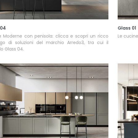
 04
Glass 01
 Moderne con penisola: clicca e scopri un ricco
Le cucine
go di soluzioni del marchio Arredo3, tra cui il
o Glass 04.