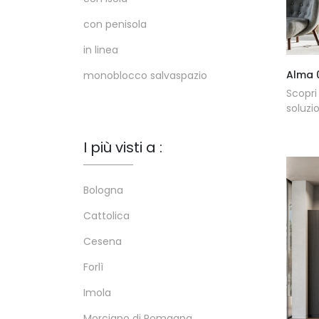
con penisola
in linea
Alma 
monoblocco salvaspazio
Scopri
soluzi
I più visti a :
Bologna
Cattolica
Cesena
Forlì
Imola
Morciano di Romagna