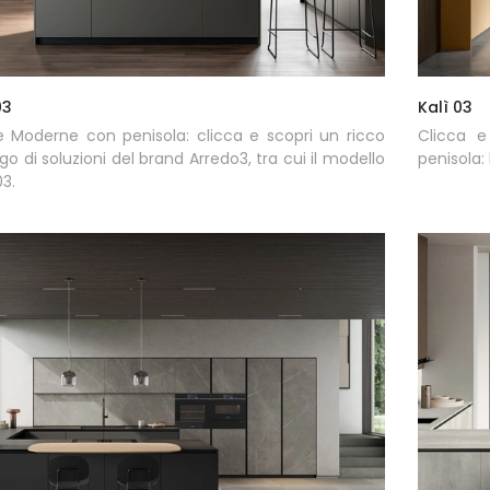
03
Kalì 03
 Moderne con penisola: clicca e scopri un ricco
Clicca 
go di soluzioni del brand Arredo3, tra cui il modello
penisola: 
3.