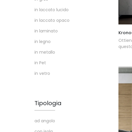
in laccato lucido
in laccato opaco
in laminato
Krono
Ottien
in legno
questa
in metallo
in Pet
in vetro
Tipologia
ad angolo
con isola