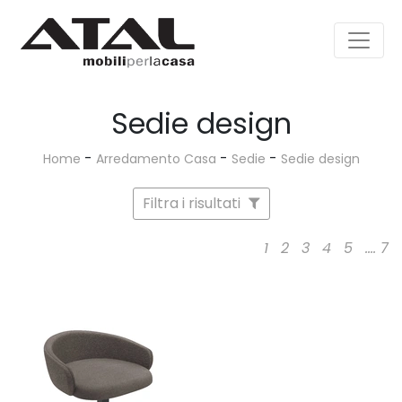
Sedie design
-
-
-
Home
Arredamento Casa
Sedie
Sedie design
Filtra i risultati
1
2
3
4
5
....
7