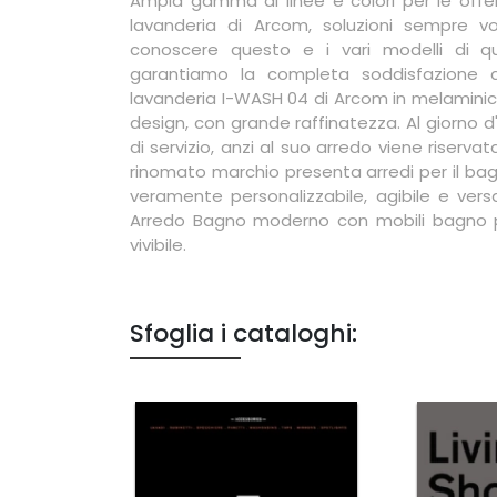
Ampia gamma di linee e colori per le off
lavanderia di Arcom, soluzioni sempre vo
conoscere questo e i vari modelli di qu
garantiamo la completa soddisfazione a
lavanderia I-WASH 04 di Arcom in melaminico 
design, con grande raffinatezza. Al giorno 
di servizio, anzi al suo arredo viene riservat
rinomato marchio presenta arredi per il bag
veramente personalizzabile, agibile e versa
Arredo Bagno moderno con mobili bagno pe
vivibile.
Sfoglia i cataloghi: