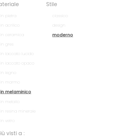
teriale
Stile
in pietra
classico
in acrilico
design
in ceramica
moderno
in gres
in laccato lucido
in laccato opaco
in legno
in marmo
in melaminico
in metallo
in resina minerale
in vetro
più visti a :