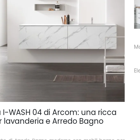
I-WASH 08
I-WASH 11
M
El
 I-WASH 04 di Arcom: una ricca
 lavanderia e Arredo Bagno