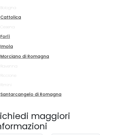
Bologna
Cattolica
Cesena
Forlì
Imola
Morciano di Romagna
Ravenna
Riccione
Rimini
Santarcangelo di Romagna
ichiedi maggiori
nformazioni