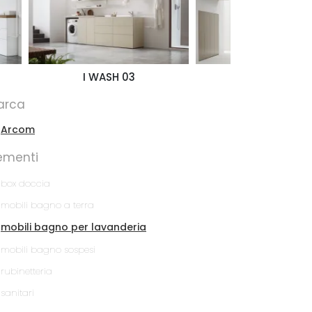
I WASH 03
I-WASH 05
arca
Arcom
ementi
box doccia
mobili bagno a terra
mobili bagno per lavanderia
mobili bagno sospesi
rubinetteria
sanitari