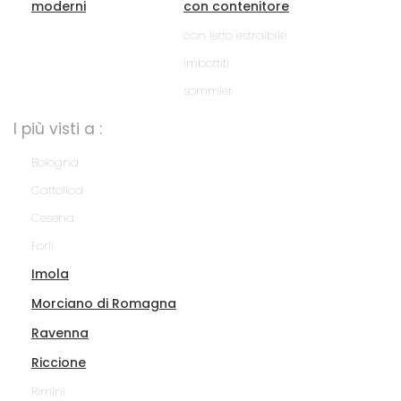
moderni
con contenitore
con letto estraibile
imbottiti
sommier
I più visti a :
Bologna
Cattolica
Cesena
Forlì
Imola
Morciano di Romagna
Ravenna
Riccione
Rimini