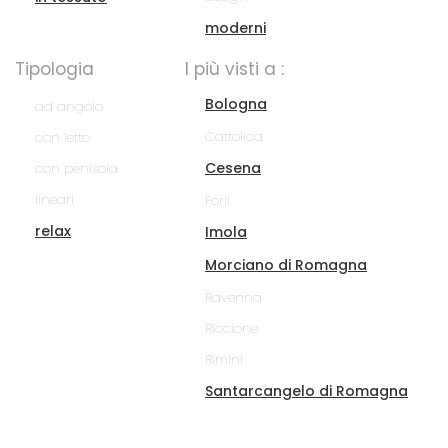
moderni
Tipologia
I più visti a :
Bologna
ad angolo
Cattolica
con letto
Cesena
con penisola
lineari
Forlì
relax
Imola
Morciano di Romagna
Ravenna
Riccione
Rimini
Santarcangelo di Romagna