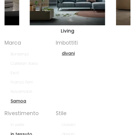
Living
Marca
Imbottiti
divani
Bontempi
Cattelan Italia
Excò
Franco Ferri
Novamobili
Samoa
Rivestimento
Stile
in pelle
classici
in tessuto
design