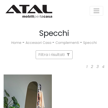
Specchi
-
-
-
Home
Accessori Casa
Complementi
Specchi
Filtra i risultati
1
2
3
4