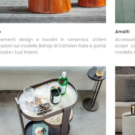
p
Amalfi
ementi design e tavolini in ceramica: ottieni
Accessor
azioni sul modello Bishop di Cattelan Italia e potrai
scopri c
osire i tuoi interni.
modello A