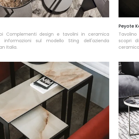
Peyote K
oi Complementi design e tavolini in ceramica
Tavolino
ni informazioni sul modello Sting dell'azienda
scopri d
n Italia.
ceramica