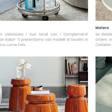
Matera
ri valorizzare i tuoi locali con i Complementi
Se desid
an Italia? Ti presentiamo vari modelli di tavolini in
ottieni 
ca come Felix.
Cattelan I