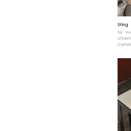
Sting
Se vu
ottie
Cattela