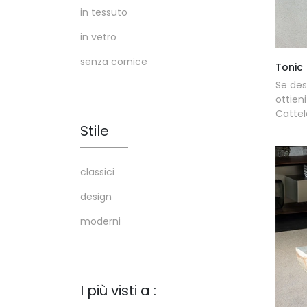
in tessuto
in vetro
senza cornice
Tonic
Se des
ottie
Cattela
Stile
classici
design
moderni
I più visti a :