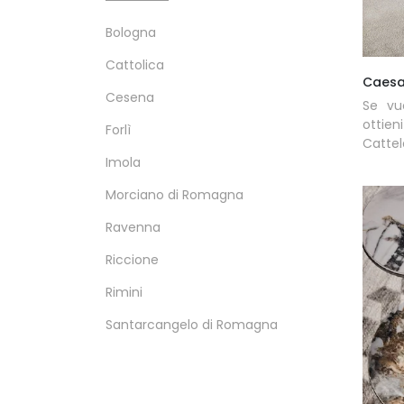
Bologna
Cattolica
Caesa
Cesena
Se vu
ottie
Forlì
Cattela
Imola
Morciano di Romagna
Ravenna
Riccione
Rimini
Santarcangelo di Romagna