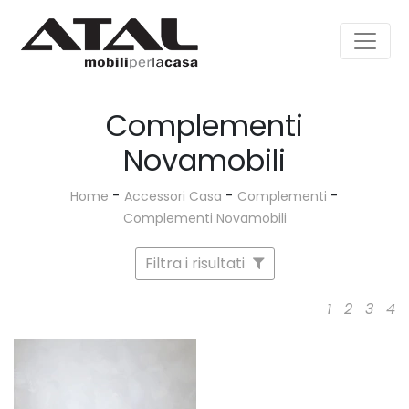
Complementi
Novamobili
-
-
-
Home
Accessori Casa
Complementi
Complementi Novamobili
Filtra i risultati
1
2
3
4