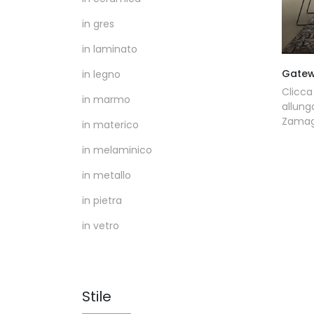
in gres
in laminato
Gatew
in legno
Clicc
in marmo
allung
Zamagn
in materico
in melaminico
in metallo
in pietra
in vetro
Stile