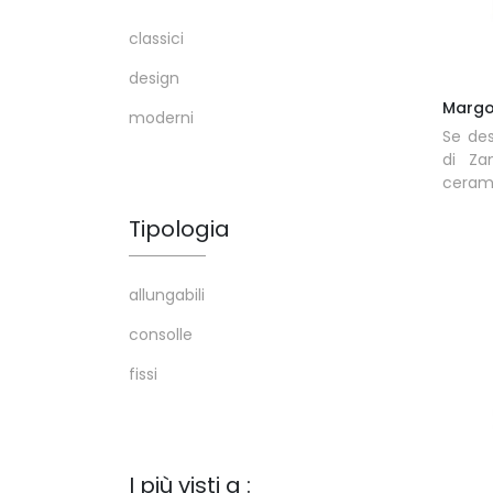
classici
design
Margo
moderni
Se des
di Za
ceram
Tipologia
allungabili
consolle
fissi
I più visti a :