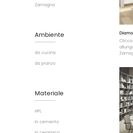
Zamagna
Diamo
Ambiente
Clicc
allung
da cucina
Zamagn
da pranzo
Materiale
HPL
in cemento
in ceramica