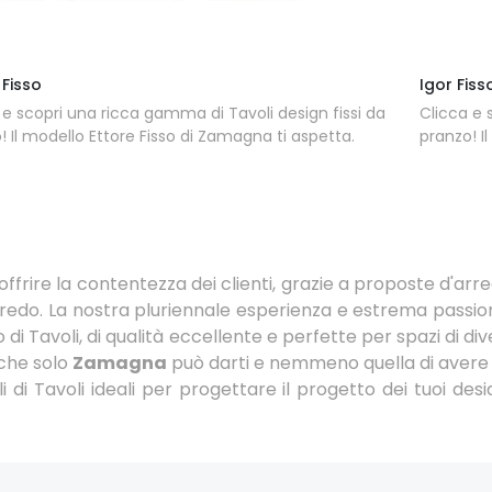
 Fisso
Igor Fiss
 e scopri una ricca gamma di Tavoli design fissi da
Clicca e 
! Il modello Ettore Fisso di Zamagna ti aspetta.
pranzo! I
ffrire la contentezza dei clienti, grazie a proposte d'arr
rredo. La nostra pluriennale esperienza e estrema passion
o di Tavoli, di qualità eccellente e perfette per spazi di 
 che solo
Zamagna
può darti e nemmeno quella di avere 
 di Tavoli ideali per progettare il progetto dei tuoi desi