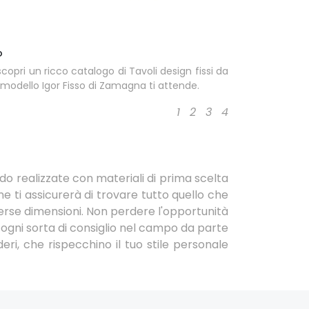
o
scopri un ricco catalogo di Tavoli design fissi da
l modello Igor Fisso di Zamagna ti attende.
1
2
3
4
edo realizzate con materiali di prima scelta
e ti assicurerà di trovare tutto quello che
diverse dimensioni. Non perdere l'opportunità
ogni sorta di consiglio nel campo da parte
deri, che rispecchino il tuo stile personale