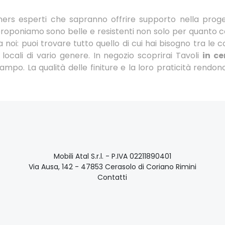
igners esperti che sapranno offrire supporto nella prog
roponiamo sono belle e resistenti non solo per quanto 
noi: puoi trovare tutto quello di cui hai bisogno tra le 
locali di vario genere. In negozio scoprirai Tavoli
in c
 campo. La qualità delle finiture e la loro praticità rend
Mobili Atal S.r.l. - P.IVA 02211890401
Via Ausa, 142 - 47853 Cerasolo di Coriano Rimini
Contatti