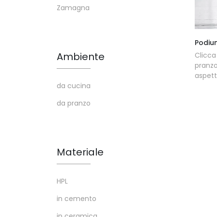
Zamagna
Podiu
Ambiente
Clicca
pranzo
aspet
da cucina
da pranzo
Materiale
HPL
in cemento
in ceramica