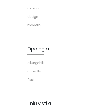
classici
design
moderni
Tipologia
allungabili
consolle
fissi
I più visti a :