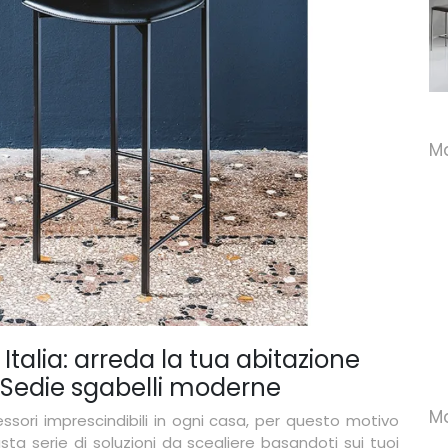
Megan
Sgabello Norma
M
Italia: arreda la tua abitazione
e Sedie sgabelli moderne
Ma
ssori imprescindibili in ogni casa, per questo motivo
a serie di soluzioni da scegliere basandoti sui tuoi