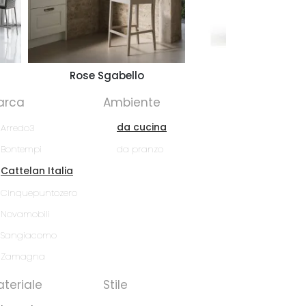
Rose Sgabello
Bloom C SG
arca
Ambiente
da cucina
Arredo3
da pranzo
Bontempi
Cattelan Italia
Cinquepuntozero
Novamobili
Sangiacomo
Zamagna
teriale
Stile