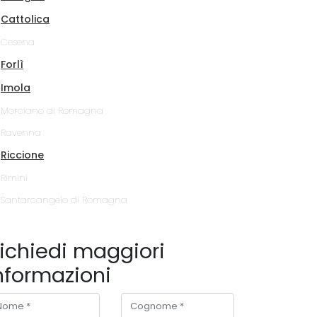
Cattolica
Cesena
Forlì
Imola
Morciano di Romagna
Ravenna
Riccione
Rimini
Santarcangelo di Romagna
ichiedi maggiori
nformazioni