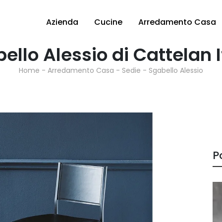
Azienda
Cucine
Arredamento Casa
ello Alessio di Cattelan I
Home
-
Arredamento Casa
-
Sedie
-
Sgabello Alessio
P