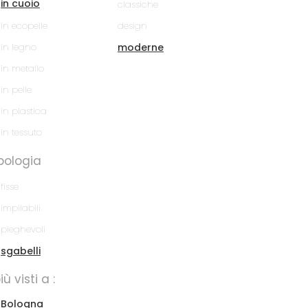
in cuoio
classiche
in ecopelle
design
in legno
moderne
in metallo
in pelle
in plastica
in tessuto
pologia
fisse
impilabili
pieghevoli
sgabelli
più visti a :
Bologna