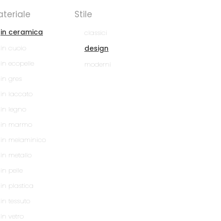
teriale
Stile
in ceramica
classici
in cuoio
design
in ecopelle
moderni
in gres
in laccato
in legno
in marmo
in melaminico
in metallo
in pelle
in plastica
in tessuto
in vetro