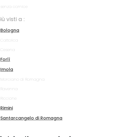
senza cornice
più visti a :
Bologna
Cattolica
Cesena
Forlì
Imola
Morciano di Romagna
Ravenna
Riccione
Rimini
Santarcangelo di Romagna