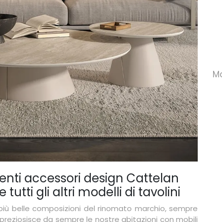
Adrian Wood
Alice Tavolino
M
nti accessori design Cattelan
 tutti gli altri modelli di tavolini
le più belle composizioni del rinomato marchio, sempre
impreziosisce da sempre le nostre abitazioni con mobili