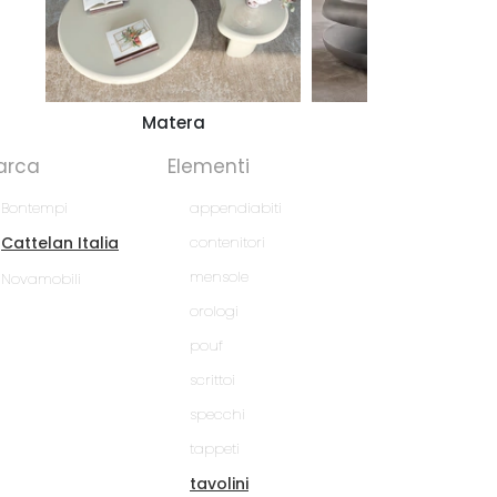
Matera
Yo-Yo Brushe
arca
Elementi
Bontempi
appendiabiti
Cattelan Italia
contenitori
mensole
Novamobili
orologi
pouf
scrittoi
specchi
tappeti
tavolini