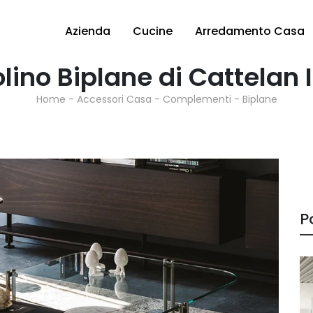
Azienda
Cucine
Arredamento Casa
lino Biplane di Cattelan I
Home
-
Accessori Casa
-
Complementi
-
Biplane
P