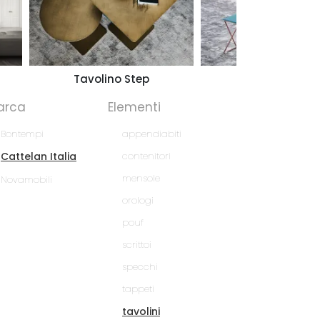
Tavolino Step
Flexus
arca
Elementi
Bontempi
appendiabiti
Cattelan Italia
contenitori
mensole
Novamobili
orologi
pouf
scrittoi
specchi
tappeti
tavolini