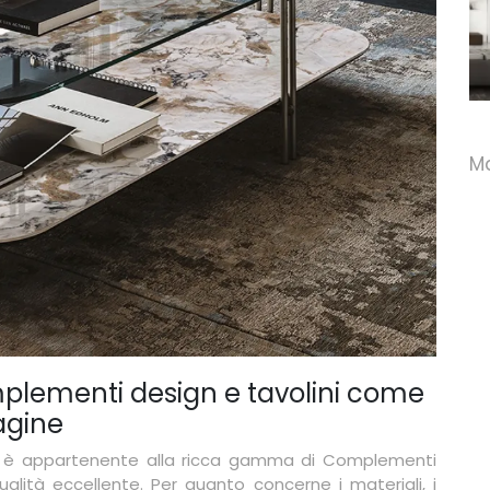
Loop
Team Tavolino
M
omplementi design e tavolini come
agine
tro: è appartenente alla ricca gamma di Complementi
lità eccellente. Per quanto concerne i materiali, i