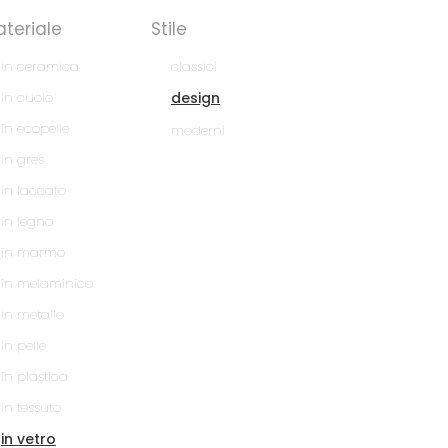
teriale
Stile
in ceramica
classici
in cuoio
design
in ecopelle
moderni
in gres
in laccato
in legno
in marmo
in melaminico
in metallo
in pelle
in plastica
in tessuto
in vetro