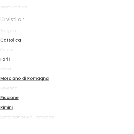
senza cornice
più visti a :
Bologna
Cattolica
Cesena
Forlì
Imola
Morciano di Romagna
Ravenna
Riccione
Rimini
Santarcangelo di Romagna