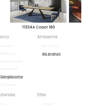
T1334A Coast 180
Tyron Marble
arca
Ambiente
Arredo3
da cucina
Bontempi
da pranzo
Cattelan Italia
Novamobili
Sangiacomo
Zamagna
teriale
Stile
HPL
classici