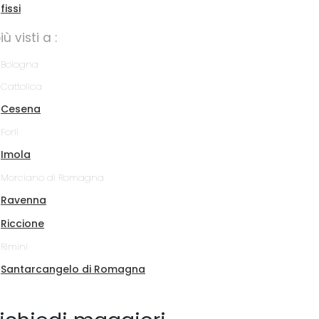
fissi
più visti a :
Bologna
Cattolica
Cesena
Forlì
Imola
Morciano di Romagna
Ravenna
Riccione
Rimini
Santarcangelo di Romagna