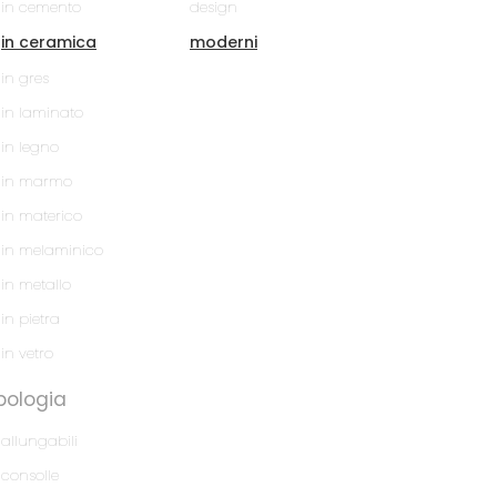
in cemento
design
in ceramica
moderni
in gres
in laminato
in legno
in marmo
in materico
in melaminico
in metallo
in pietra
in vetro
pologia
allungabili
consolle